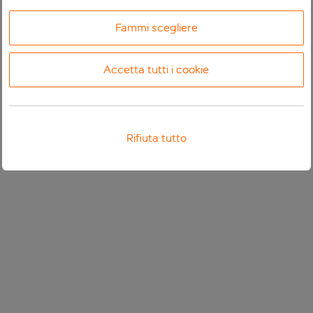
Fammi scegliere
Accetta tutti i cookie
Rifiuta tutto