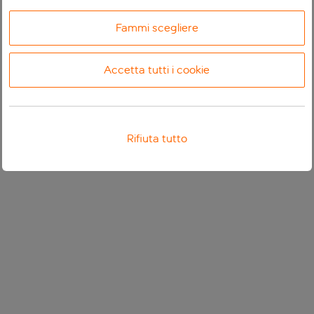
Fammi scegliere
Accetta tutti i cookie
Rifiuta tutto