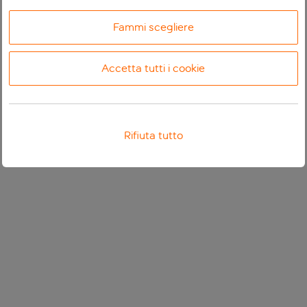
Fammi scegliere
Accetta tutti i cookie
Rifiuta tutto