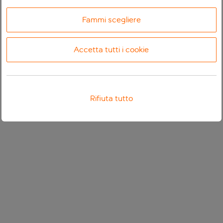
Fammi scegliere
Accetta tutti i cookie
Rifiuta tutto