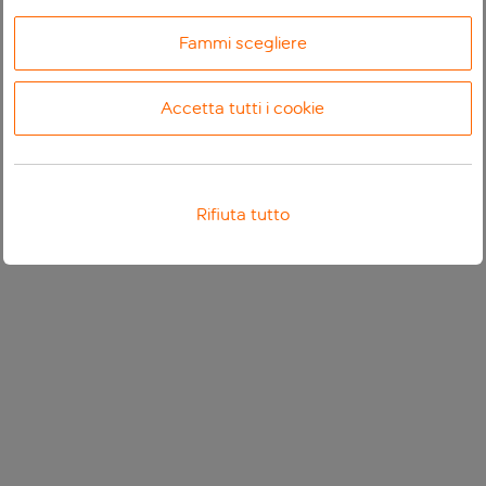
Fammi scegliere
Accetta tutti i cookie
Rifiuta tutto