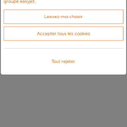
groupe easyjet
.
Laissez-moi choisir
Accepter tous les cookies
Tout rejeter