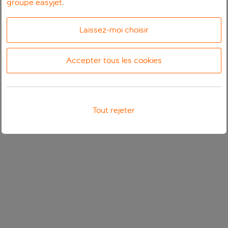
groupe easyjet
.
Laissez-moi choisir
Accepter tous les cookies
Tout rejeter