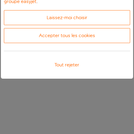
groupe easyjet
.
Laissez-moi choisir
Accepter tous les cookies
Tout rejeter