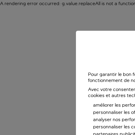
A rendering error occurred:
g.value.replaceAll is not a functio
Pour garantir le bon 
fonctionnement de no
Avec votre consentem
cookies et autres tec
améliorer les perfo
personnaliser les o
analyser nos perf
personnaliser les co
partenaires publicit