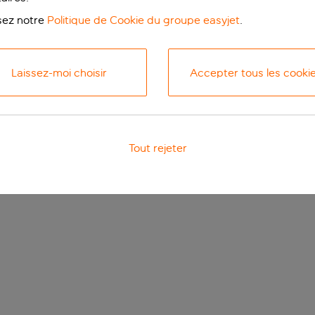
isez notre
Politique de Cookie du groupe easyjet
.
Laissez-moi choisir
Accepter tous les cooki
Tout rejeter