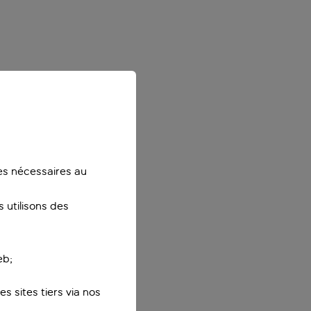
ies nécessaires au
 utilisons des
eb;
s sites tiers via nos