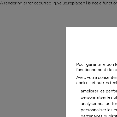
A rendering error occurred:
g.value.replaceAll is not a functio
Pour garantir le bon 
fonctionnement de no
Avec votre consentem
cookies et autres tec
améliorer les perfo
personnaliser les o
analyser nos perf
personnaliser les co
partenaires publicit