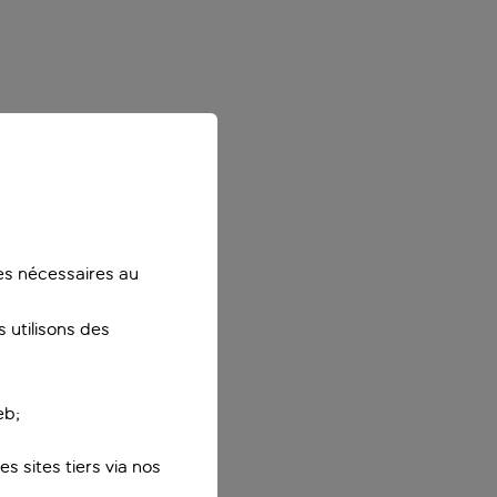
ies nécessaires au
 utilisons des
eb;
s sites tiers via nos