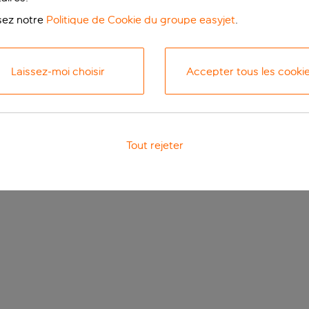
isez notre
Politique de Cookie du groupe easyjet
.
Laissez-moi choisir
Accepter tous les cooki
Tout rejeter