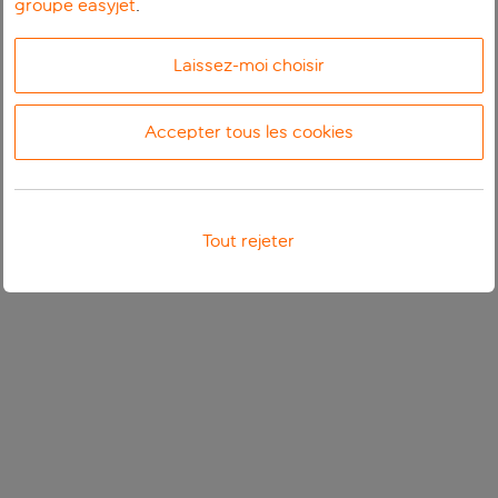
groupe easyjet
.
Laissez-moi choisir
Accepter tous les cookies
Tout rejeter