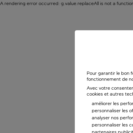
A rendering error occurred:
g.value.replaceAll is not a functio
Pour garantir le bon 
fonctionnement de no
Avec votre consentem
cookies et autres tec
améliorer les perfo
personnaliser les o
analyser nos perf
personnaliser les co
partenaires publicit