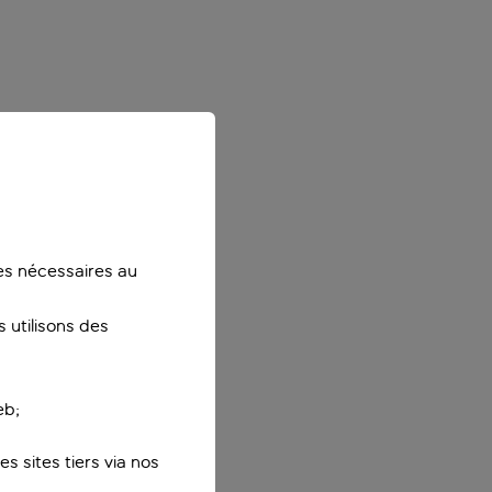
ies nécessaires au
 utilisons des
eb;
s sites tiers via nos