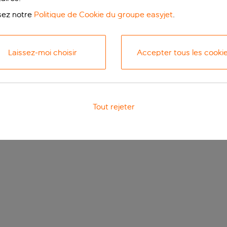
isez notre
Politique de Cookie du groupe easyjet
.
Laissez-moi choisir
Accepter tous les cooki
Tout rejeter