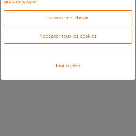
groupe easyjet
.
Laissez-moi choisir
Accepter tous les cookies
Tout rejeter