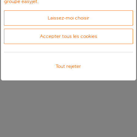
groupe easyjet
.
Laissez-moi choisir
Accepter tous les cookies
Tout rejeter