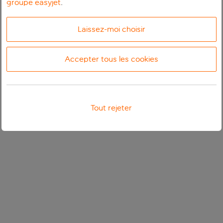
groupe easyjet
.
Laissez-moi choisir
Accepter tous les cookies
Tout rejeter