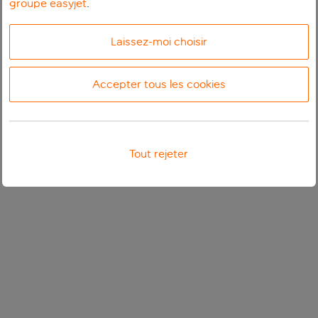
groupe easyjet
.
Laissez-moi choisir
Accepter tous les cookies
Tout rejeter