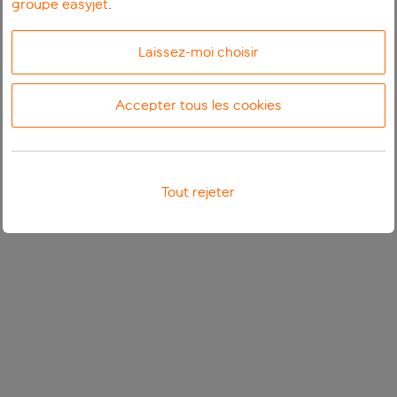
groupe easyjet
.
Laissez-moi choisir
Accepter tous les cookies
Tout rejeter