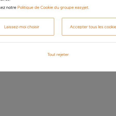
isez notre
Politique de Cookie du groupe easyjet
.
Laissez-moi choisir
Accepter tous les cooki
Tout rejeter