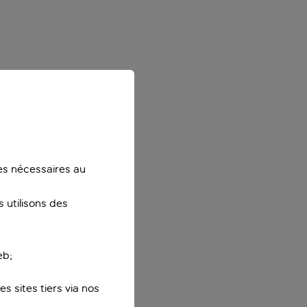
ies nécessaires au
 utilisons des
eb;
s sites tiers via nos