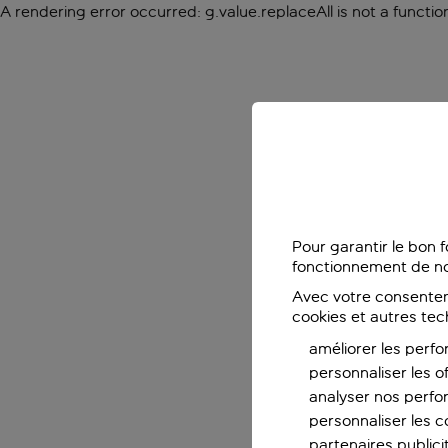
A rendering error occurred:
g.value.replaceAll is not a functio
Pour garantir le bon 
fonctionnement de no
Avec votre consentem
cookies et autres tec
améliorer les perfo
personnaliser les o
analyser nos perf
personnaliser les co
partenaires publicit