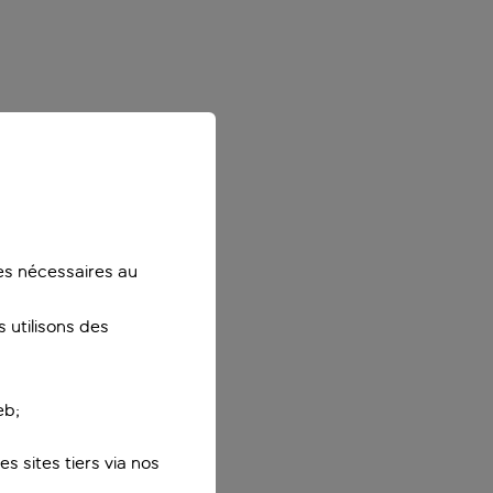
ies nécessaires au
 utilisons des
eb;
s sites tiers via nos