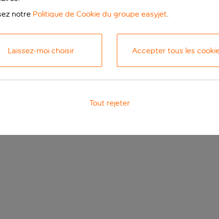
isez notre
Politique de Cookie du groupe easyjet
.
Laissez-moi choisir
Accepter tous les cooki
Tout rejeter