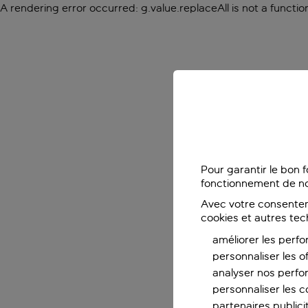
A rendering error occurred:
g.value.replaceAll is not a functio
Pour garantir le bon 
fonctionnement de no
Avec votre consentem
cookies et autres tec
améliorer les perfo
personnaliser les o
analyser nos perf
personnaliser les co
partenaires publicit