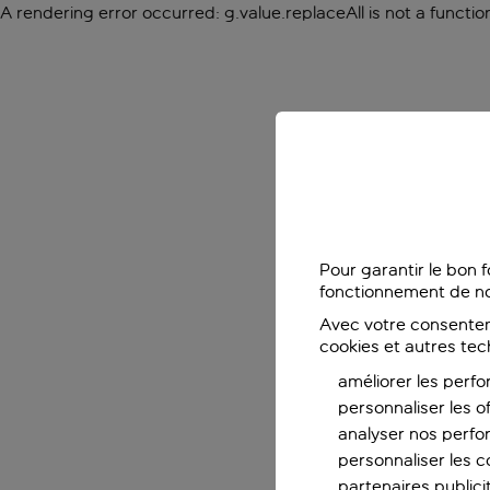
A rendering error occurred:
g.value.replaceAll is not a functio
Pour garantir le bon 
fonctionnement de no
Avec votre consentem
cookies et autres tec
améliorer les perfo
personnaliser les o
analyser nos perf
personnaliser les co
partenaires publicit