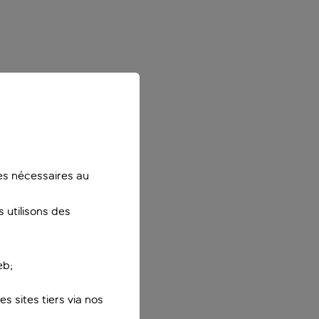
ies nécessaires au
 utilisons des
eb;
s sites tiers via nos