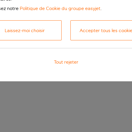
isez notre
Politique de Cookie du groupe easyjet
.
Laissez-moi choisir
Accepter tous les cooki
Tout rejeter