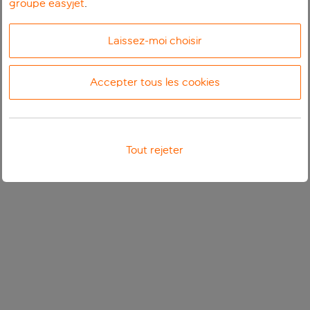
groupe easyjet
.
Laissez-moi choisir
Accepter tous les cookies
Tout rejeter