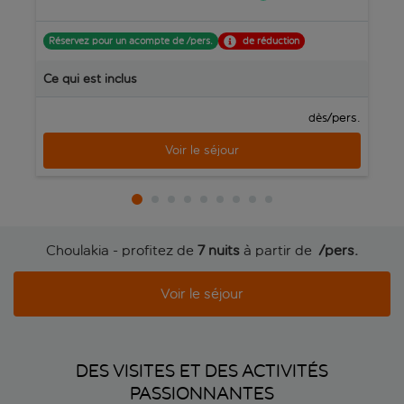
Réservez pour un acompte de /pers.
de réduction
R
Ce qui est inclus
C
/pers.
dès
Voir le séjour
Choulakia - profitez de
7 nuits
à partir de
 /pers.
Voir le séjour
DES VISITES ET DES ACTIVITÉS
PASSIONNANTES