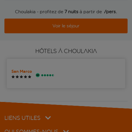
Choulakia - profitez de
7 nuits
à partir de
 /pers.
Voir le séjour
HÔTELS À CHOULAKIA
San Marco
LIENS UTILES
QUI SOMMES-NOUS