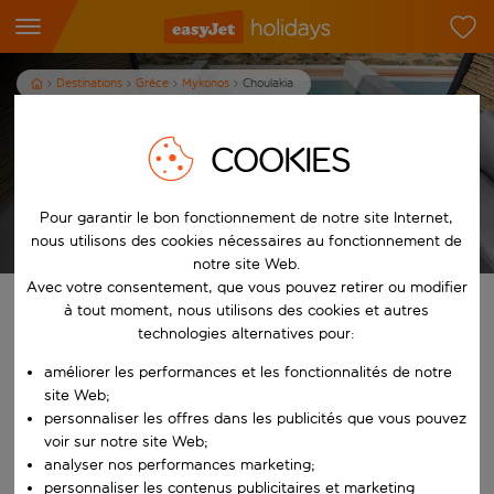
Destinations
Grèce
Mykonos
Choulakia
Vacances à Choulakia
COOKIES
7
nuits
dès
/pers.
Pour garantir le bon fonctionnement de notre site Internet,
Afficher les vacances
Les conditions générales s’appliquent
nous utilisons des cookies nécessaires au fonctionnement de
notre site Web.
Avec votre consentement, que vous pouvez retirer ou modifier
Trouvez votre séjour de rêve
à tout moment, nous utilisons des cookies et autres
technologies alternatives pour:
À partir de
améliorer les performances et les fonctionnalités de notre
site Web;
personnaliser les offres dans les publicités que vous pouvez
Commencez à taper pour la saisie automatique. Lorsque les résultats 
Vers
voir sur notre site Web;
analyser nos performances marketing;
personnaliser les contenus publicitaires et marketing