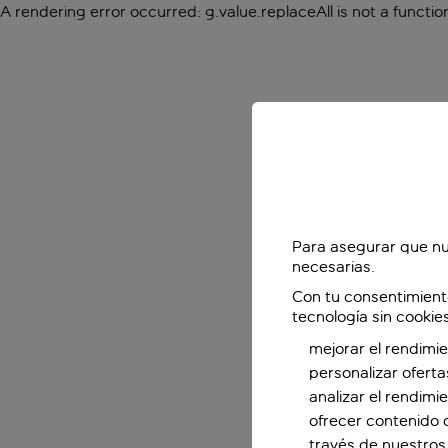
A rendering error occurred:
g.value.replaceAll is not a functio
Para asegurar que nu
necesarias.
Con tu consentimient
tecnología sin cookie
mejorar el rendimie
personalizar oferta
analizar el rendimi
ofrecer contenido 
través de nuestros 