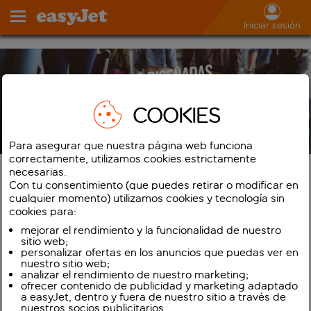
Iniciar sesión
COOKIES
Para asegurar que nuestra página web funciona
correctamente, utilizamos cookies estrictamente
necesarias.
Con tu consentimiento (que puedes retirar o modificar en
A través de nuestros
canales
cualquier momento) utilizamos cookies y tecnología sin
cookies para:
aprobados
, ofrecemos cinco tarifas
y paquetes para los clientes que
mejorar el rendimiento y la funcionalidad de nuestro
sitio web;
reservan con su socio de servicios
personalizar ofertas en los anuncios que puedas ver en
turísticos preferido (agencia de
nuestro sitio web;
viajes, empresa de gestión de viajes
analizar el rendimiento de nuestro marketing;
ofrecer contenido de publicidad y marketing adaptado
o herramienta de reservas en línea),
a easyJet, dentro y fuera de nuestro sitio a través de
tal y como se muestra a
nuestros socios publicitarios.