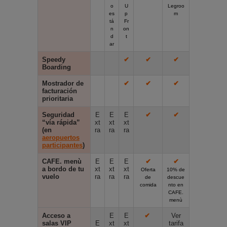
o
U
Legroo
es
p
m
tá
Fr
n
on
d
t
ar
Speedy
✔
✔
✔
Boarding
Mostrador de
✔
✔
✔
facturación
prioritaria
Seguridad
E
E
E
✔
✔
“vía rápida”
xt
xt
xt
(en
ra
ra
ra
aeropuertos
participantes
)
CAFE. menù
E
E
E
✔
✔
a bordo de tu
xt
xt
xt
Oferta
10% de
vuelo
ra
ra
ra
de
descue
comida
nto en
CAFE.
menù
Acceso a
E
E
✔
Ver
salas VIP
E
xt
xt
tarifa