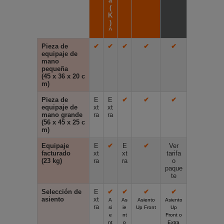
a
(
K
)
^
Pieza de
✔
✔
✔
✔
✔
equipaje de
mano
pequeña
(45 x 36 x 20 c
m)
Pieza de
E
E
✔
✔
✔
equipaje de
xt
xt
mano grande
ra
ra
(56 x 45 x 25 c
m)
Equipaje
E
✔
E
✔
Ver
facturado
xt
xt
tarifa
(23 kg)
ra
ra
o
paque
te
Selección de
E
✔
✔
✔
✔
asiento
xt
A
As
Asiento
Asiento
ra
si
ie
Up Front
Up
e
nt
Front o
nt
o
Extra