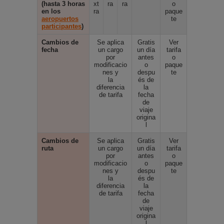
(hasta 3 horas
xt
ra
ra
o
en los
ra
paque
aeropuertos
te
participantes
)
Cambios de
Se aplica
Gratis
Ver
fecha
un cargo
un día
tarifa
por
antes
o
modificacio
o
paque
nes y
despu
te
la
és de
diferencia
la
de tarifa
fecha
de
viaje
origina
l
Cambios de
Se aplica
Gratis
Ver
ruta
un cargo
un día
tarifa
por
antes
o
modificacio
o
paque
nes y
despu
te
la
és de
diferencia
la
de tarifa
fecha
de
viaje
origina
l