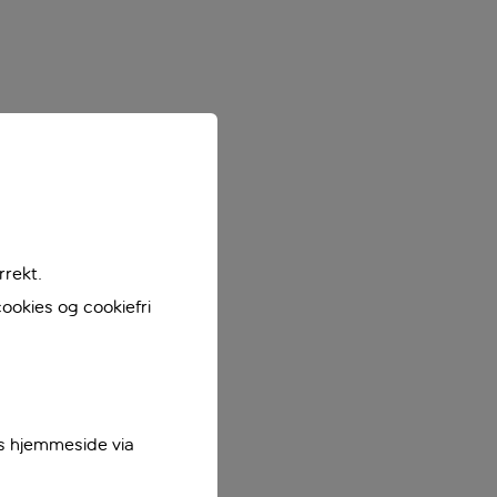
rrekt.
ookies og cookiefri
es hjemmeside via