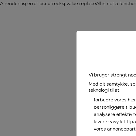
A rendering error occurred:
g.value.replaceAll is not a functio
Vi bruger strengt nød
Med dit samtykke, som
teknologi til at:
forbedre vores hje
personliggøre tilb
analysere effektivi
levere easyJet til
vores annoncepart