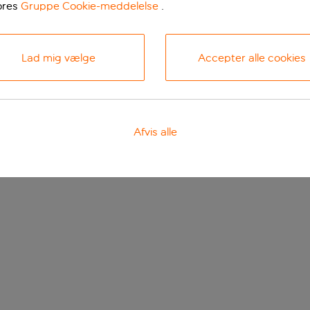
ores
Gruppe Cookie-meddelelse
.
Lad mig vælge
Accepter alle cookies
Afvis alle