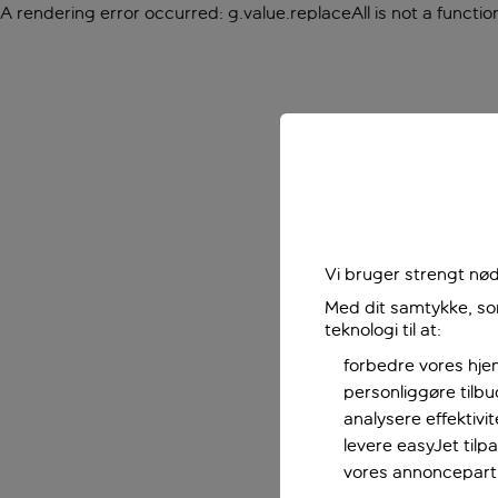
A rendering error occurred:
g.value.replaceAll is not a functio
Vi bruger strengt nød
Med dit samtykke, som
teknologi til at:
forbedre vores hje
personliggøre tilb
analysere effektivi
levere easyJet til
vores annoncepart