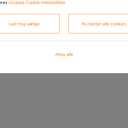
ores
Gruppe Cookie-meddelelse
.
Lad mig vælge
Accepter alle cookies
Afvis alle