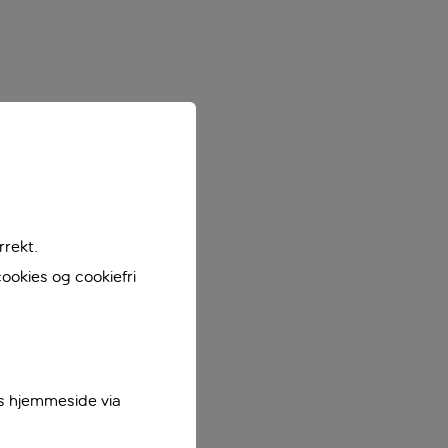
rrekt.
ookies og cookiefri
es hjemmeside via