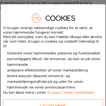
A rendering error occurred:
g.value.replaceAll is not a
function
.
COOKIES
Vi bruger strengt nødvendige cookies for at sikre, at
vores hjemmeside fungerer korrekt.
Med dit samtykke, som du kan trække tilbage eller ændre
når som helst, bruger vi cookies og cookiefri teknologi til
at:
forbedre vores hjemmesides ydeevne og funktionalitet
personliggøre tilbud i de annoncer, du kan se på vores
hjemmeside
analysere effektiviteten af vores markedsføring
levere easyJet tilpasset annonce- og
markedsføringsindhold på og uden for vores
hjemmeside via vores annoncepartnere.
Du kan læse mere i vores
Gruppe Cookie-meddelelse
.
Lad mig vælge