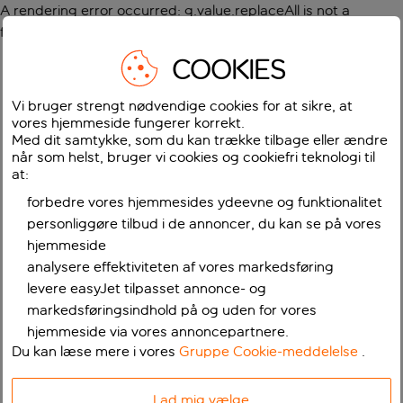
A rendering error occurred:
g.value.replaceAll is not a
function
.
COOKIES
Vi bruger strengt nødvendige cookies for at sikre, at
vores hjemmeside fungerer korrekt.
Med dit samtykke, som du kan trække tilbage eller ændre
når som helst, bruger vi cookies og cookiefri teknologi til
at:
forbedre vores hjemmesides ydeevne og funktionalitet
personliggøre tilbud i de annoncer, du kan se på vores
hjemmeside
analysere effektiviteten af vores markedsføring
levere easyJet tilpasset annonce- og
markedsføringsindhold på og uden for vores
hjemmeside via vores annoncepartnere.
Du kan læse mere i vores
Gruppe Cookie-meddelelse
.
Lad mig vælge