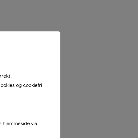
rrekt.
ookies og cookiefri
es hjemmeside via