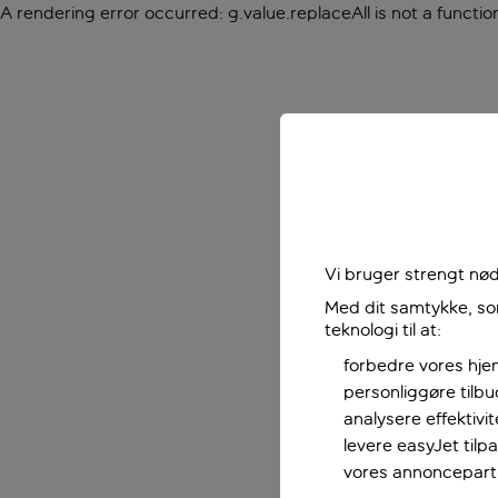
A rendering error occurred:
g.value.replaceAll is not a functio
Vi bruger strengt nød
Med dit samtykke, som
teknologi til at:
forbedre vores hje
personliggøre tilb
analysere effektivi
levere easyJet til
vores annoncepart