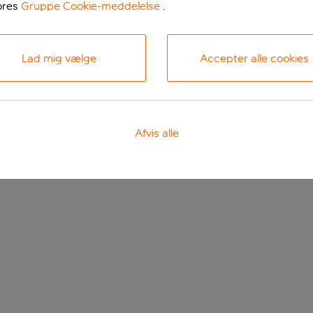
ores
Gruppe Cookie-meddelelse
.
Lad mig vælge
Accepter alle cookies
Afvis alle