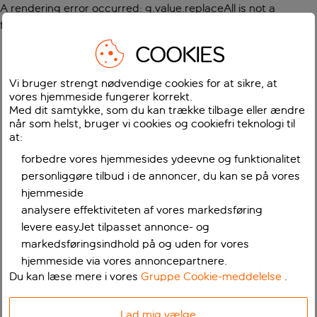
A rendering error occurred:
g.value.replaceAll is not a
function
.
COOKIES
Vi bruger strengt nødvendige cookies for at sikre, at
vores hjemmeside fungerer korrekt.
Med dit samtykke, som du kan trække tilbage eller ændre
når som helst, bruger vi cookies og cookiefri teknologi til
at:
forbedre vores hjemmesides ydeevne og funktionalitet
personliggøre tilbud i de annoncer, du kan se på vores
hjemmeside
analysere effektiviteten af vores markedsføring
levere easyJet tilpasset annonce- og
markedsføringsindhold på og uden for vores
hjemmeside via vores annoncepartnere.
Du kan læse mere i vores
Gruppe Cookie-meddelelse
.
Lad mig vælge