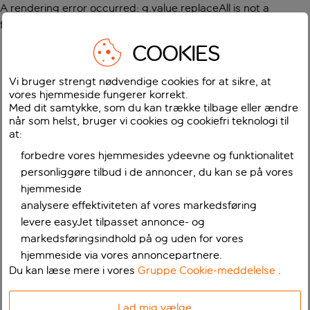
A rendering error occurred:
g.value.replaceAll is not a
function
.
COOKIES
Vi bruger strengt nødvendige cookies for at sikre, at
vores hjemmeside fungerer korrekt.
Med dit samtykke, som du kan trække tilbage eller ændre
når som helst, bruger vi cookies og cookiefri teknologi til
at:
forbedre vores hjemmesides ydeevne og funktionalitet
personliggøre tilbud i de annoncer, du kan se på vores
hjemmeside
analysere effektiviteten af vores markedsføring
levere easyJet tilpasset annonce- og
markedsføringsindhold på og uden for vores
hjemmeside via vores annoncepartnere.
Du kan læse mere i vores
Gruppe Cookie-meddelelse
.
Lad mig vælge