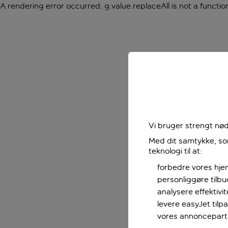
A rendering error occurred:
g.value.replaceAll is not a functio
Vi bruger strengt nød
Med dit samtykke, som
teknologi til at:
forbedre vores hje
personliggøre tilb
analysere effektivi
levere easyJet til
vores annoncepart