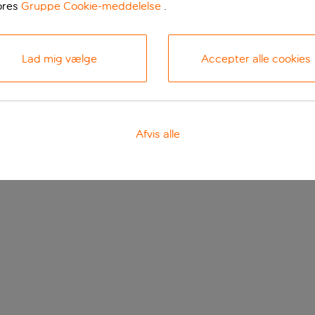
ores
Gruppe Cookie-meddelelse
.
Lad mig vælge
Accepter alle cookies
Afvis alle