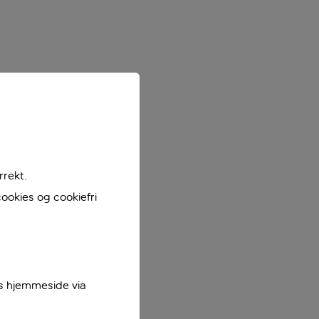
rrekt.
ookies og cookiefri
es hjemmeside via