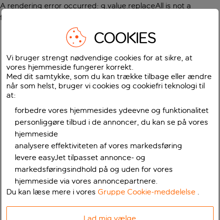
A rendering error occurred:
g.value.replaceAll is not a
function
.
COOKIES
Vi bruger strengt nødvendige cookies for at sikre, at
vores hjemmeside fungerer korrekt.
Med dit samtykke, som du kan trække tilbage eller ændre
når som helst, bruger vi cookies og cookiefri teknologi til
at:
forbedre vores hjemmesides ydeevne og funktionalitet
personliggøre tilbud i de annoncer, du kan se på vores
hjemmeside
analysere effektiviteten af vores markedsføring
levere easyJet tilpasset annonce- og
markedsføringsindhold på og uden for vores
hjemmeside via vores annoncepartnere.
Du kan læse mere i vores
Gruppe Cookie-meddelelse
.
Lad mig vælge