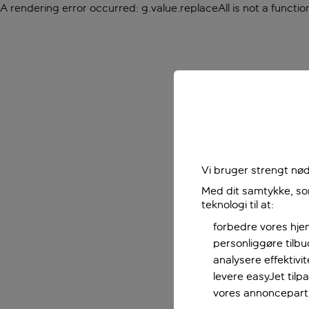
A rendering error occurred:
g.value.replaceAll is not a functio
Vi bruger strengt nød
Med dit samtykke, som
teknologi til at:
forbedre vores hje
personliggøre tilb
analysere effektivi
levere easyJet til
vores annoncepart