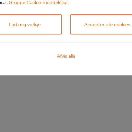
ores
Gruppe Cookie-meddelelse
.
Lad mig vælge
Accepter alle cookies
Afvis alle