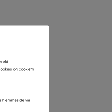
rrekt.
ookies og cookiefri
es hjemmeside via