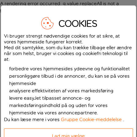
A rendering error occurred:
g.value.replaceAll is not a
function
.
COOKIES
Vi bruger strengt nødvendige cookies for at sikre, at
vores hjemmeside fungerer korrekt.
Med dit samtykke, som du kan trække tilbage eller ændre
når som helst, bruger vi cookies og cookiefri teknologi til
at:
forbedre vores hjemmesides ydeevne og funktionalitet
personliggøre tilbud i de annoncer, du kan se på vores
hjemmeside
analysere effektiviteten af vores markedsføring
levere easyJet tilpasset annonce- og
markedsføringsindhold på og uden for vores
hjemmeside via vores annoncepartnere.
Du kan læse mere i vores
Gruppe Cookie-meddelelse
.
Lad mig vælge