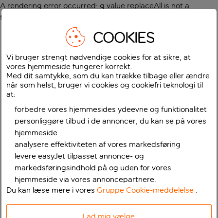
A rendering error occurred:
g.value.replaceAll is not a
function
.
COOKIES
Vi bruger strengt nødvendige cookies for at sikre, at
vores hjemmeside fungerer korrekt.
Med dit samtykke, som du kan trække tilbage eller ændre
når som helst, bruger vi cookies og cookiefri teknologi til
at:
forbedre vores hjemmesides ydeevne og funktionalitet
personliggøre tilbud i de annoncer, du kan se på vores
hjemmeside
analysere effektiviteten af vores markedsføring
levere easyJet tilpasset annonce- og
markedsføringsindhold på og uden for vores
hjemmeside via vores annoncepartnere.
Du kan læse mere i vores
Gruppe Cookie-meddelelse
.
Lad mig vælge