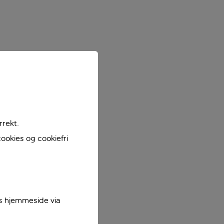
rrekt.
ookies og cookiefri
es hjemmeside via