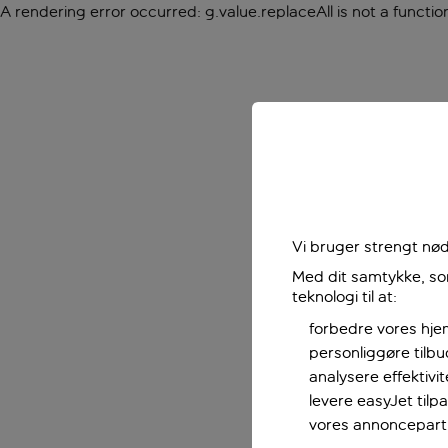
A rendering error occurred:
g.value.replaceAll is not a functio
Vi bruger strengt nød
Med dit samtykke, som
teknologi til at:
forbedre vores hje
personliggøre tilb
analysere effektivi
levere easyJet til
vores annoncepart