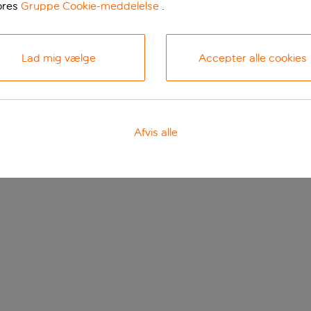
ores
Gruppe Cookie-meddelelse
.
Lad mig vælge
Accepter alle cookies
Afvis alle