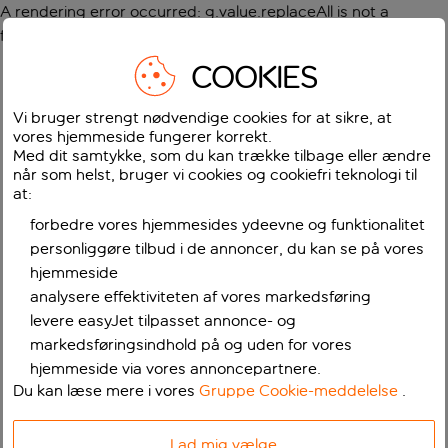
A rendering error occurred:
g.value.replaceAll is not a
function
.
COOKIES
Vi bruger strengt nødvendige cookies for at sikre, at
vores hjemmeside fungerer korrekt.
Med dit samtykke, som du kan trække tilbage eller ændre
når som helst, bruger vi cookies og cookiefri teknologi til
at:
forbedre vores hjemmesides ydeevne og funktionalitet
personliggøre tilbud i de annoncer, du kan se på vores
hjemmeside
analysere effektiviteten af vores markedsføring
levere easyJet tilpasset annonce- og
markedsføringsindhold på og uden for vores
hjemmeside via vores annoncepartnere.
Du kan læse mere i vores
Gruppe Cookie-meddelelse
.
Lad mig vælge