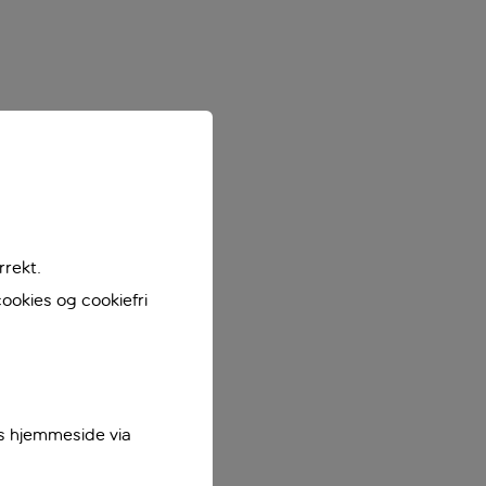
rrekt.
ookies og cookiefri
es hjemmeside via