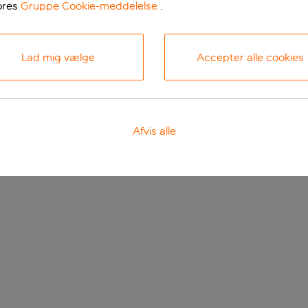
ores
Gruppe Cookie-meddelelse
.
Lad mig vælge
Accepter alle cookies
Afvis alle