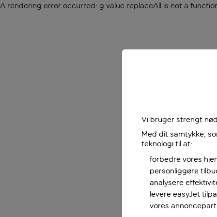
A rendering error occurred:
g.value.replaceAll is not a functio
Vi bruger strengt nød
Med dit samtykke, som
teknologi til at:
forbedre vores hje
personliggøre tilb
analysere effektivi
levere easyJet til
vores annoncepart