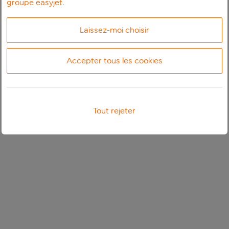
groupe easyjet
.
Laissez-moi choisir
Accepter tous les cookies
Tout rejeter