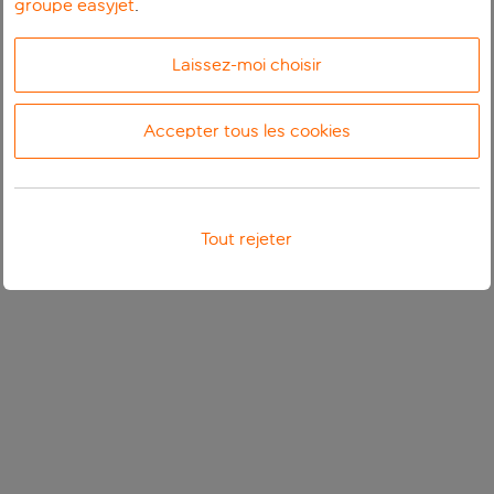
groupe easyjet
.
Laissez-moi choisir
Accepter tous les cookies
Tout rejeter