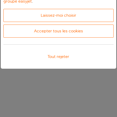
groupe easyjet
.
Laissez-moi choisir
Accepter tous les cookies
Tout rejeter