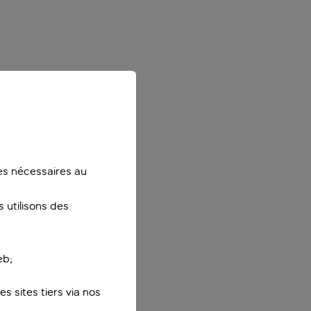
ies nécessaires au
 utilisons des
eb;
s sites tiers via nos