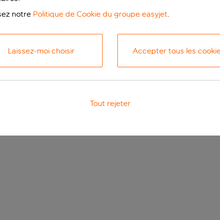
isez notre
Politique de Cookie du groupe easyjet
.
Laissez-moi choisir
Accepter tous les cooki
Tout rejeter