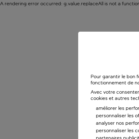
A rendering error occurred:
g.value.replaceAll is not a functio
Pour garantir le bon 
fonctionnement de no
Avec votre consentem
cookies et autres tec
améliorer les perfo
personnaliser les o
analyser nos perf
personnaliser les co
partenaires publicit