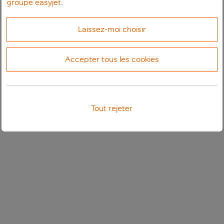
groupe easyjet
.
Laissez-moi choisir
Accepter tous les cookies
Tout rejeter