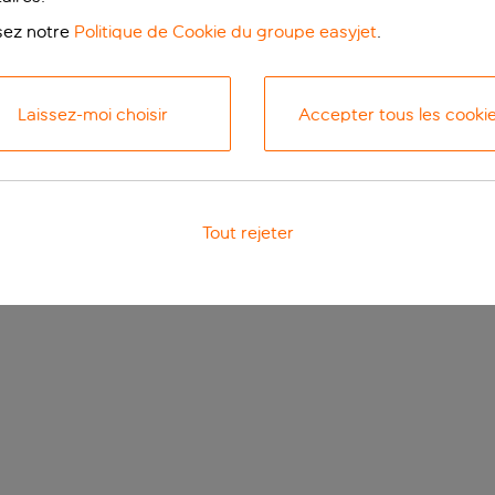
isez notre
Politique de Cookie du groupe easyjet
.
Laissez-moi choisir
Accepter tous les cooki
Tout rejeter