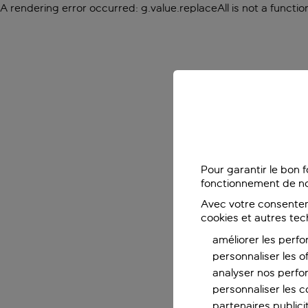
A rendering error occurred:
g.value.replaceAll is not a functio
Pour garantir le bon 
fonctionnement de no
Avec votre consentem
cookies et autres tec
améliorer les perfo
personnaliser les o
analyser nos perf
personnaliser les co
partenaires publicit