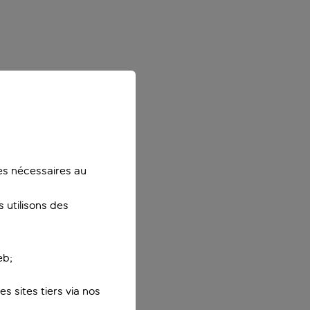
ies nécessaires au
 utilisons des
eb;
s sites tiers via nos