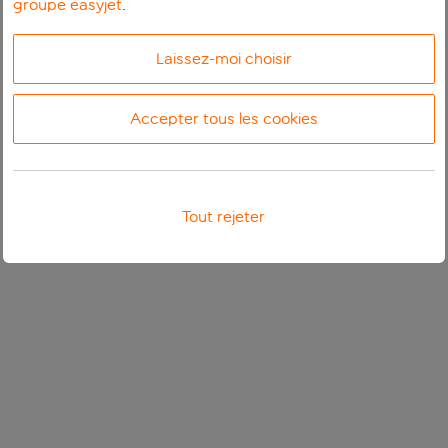
groupe easyjet
.
Laissez-moi choisir
Accepter tous les cookies
Tout rejeter