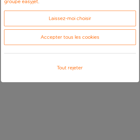
groupe easyjet
.
Laissez-moi choisir
Accepter tous les cookies
Tout rejeter