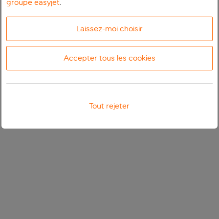
groupe easyjet
.
Laissez-moi choisir
Accepter tous les cookies
Tout rejeter