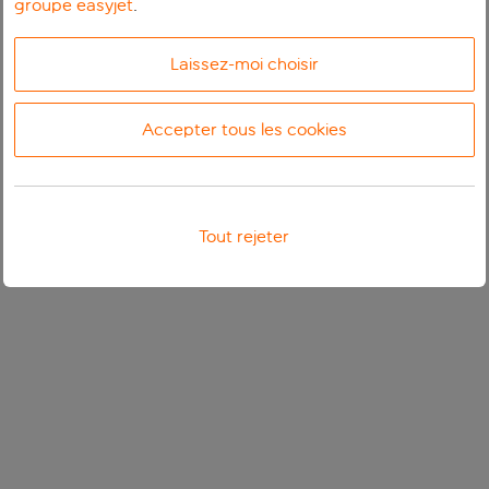
groupe easyjet
.
Laissez-moi choisir
Accepter tous les cookies
Tout rejeter