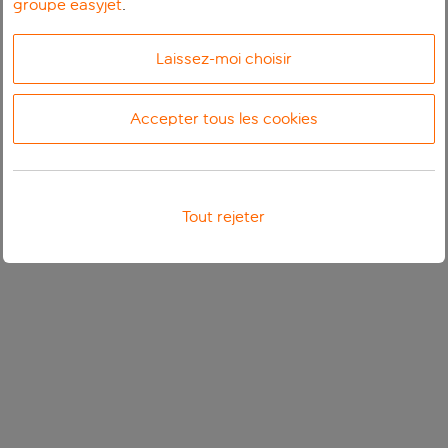
groupe easyjet
.
Laissez-moi choisir
Accepter tous les cookies
Tout rejeter